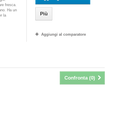
re fresca.
nno. Ha un
Più
r la
Aggiungi al comparatore
Confronta (
0
)