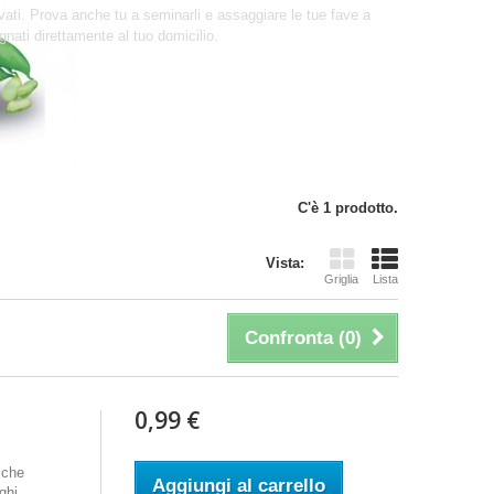
ivati. Prova anche tu a seminarli e assaggiare le tue fave a
gnati direttamente al tuo domicilio.
C'è 1 prodotto.
Vista:
Griglia
Lista
Confronta (
0
)
0,99 €
 che
Aggiungi al carrello
ghi.