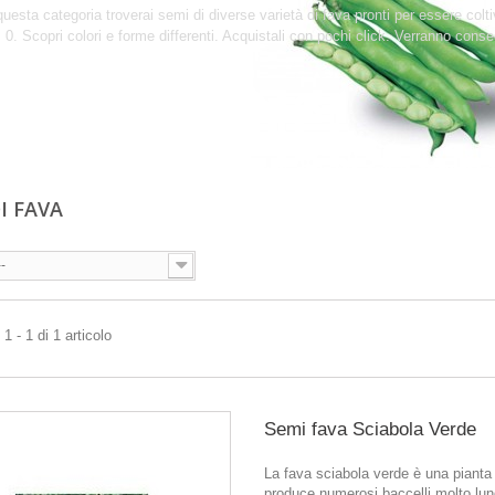
questa categoria troverai semi di diverse varietà di fava pronti per essere colt
0. Scopri colori e forme differenti. Acquistali con pochi click. Verranno conse
DI FAVA
--
1 - 1 di 1 articolo
Semi fava Sciabola Verde
La fava sciabola verde è una pianta
produce numerosi baccelli molto lun