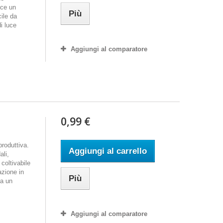
sce un
Più
cile da
di luce
Aggiungi al comparatore
0,99 €
produttiva.
Aggiungi al carrello
ali,
coltivabile
azione in
Più
ha un
Aggiungi al comparatore