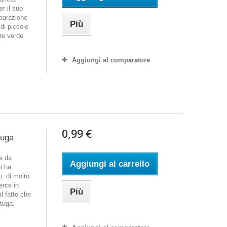
r il suo
eparazione
Più
di piccole
re verde
Aggiungi al comparatore
0,99 €
tuga
ce da
Aggiungi al carrello
i ha
, di molto
ente in
Più
l fatto che
ttuga.