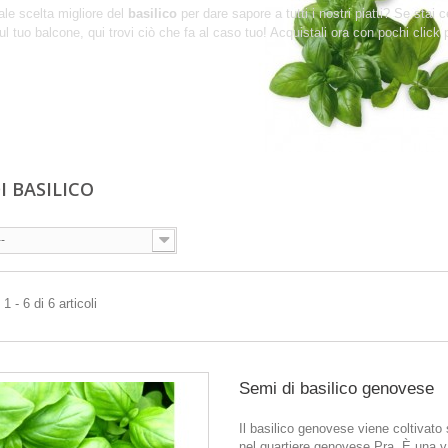
le scelta migliore del
basilico
per dare sapore a tutti i nostri piatti? Se stai
ul tuo balcone, qui trovi ciò che fa al caso tuo! Acquistali ora con pochi click
I BASILICO
--
 - 6 di 6 articoli
Semi di basilico genovese
Il basilico genovese viene coltivato 
nel quartiere genovese Pra. È una v