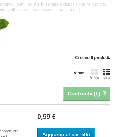
 cercando i semi per averlo sempre a disposizione nel tuo orto
 per averli direttamente consegnati a casa tua!
Ci sono 6 prodotti.
Vista:
Griglia
Lista
Confronta (
0
)
0,99 €
soprattutto
Aggiungi al carrello
arietà