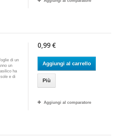
Aggiungi al comparatore
0,99 €
foglie di un
Aggiungi al carrello
hanno un
asilico ha
sole e di
Più
Aggiungi al comparatore