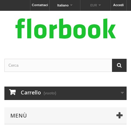
Contattaci
Accedi
Italiano
EUR
Carrello
(vuoto)
MENÙ